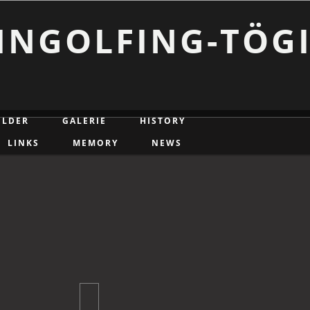
INGOLFING-TÖG
ILDER
GALERIE
HISTORY
LINKS
MEMORY
NEWS