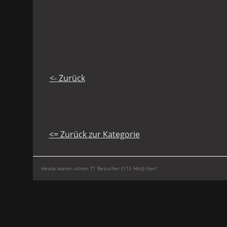
<- Zurück
<= Zurück zur Kategorie
Heute waren schon 71 Besucher (115 Hits) hier!