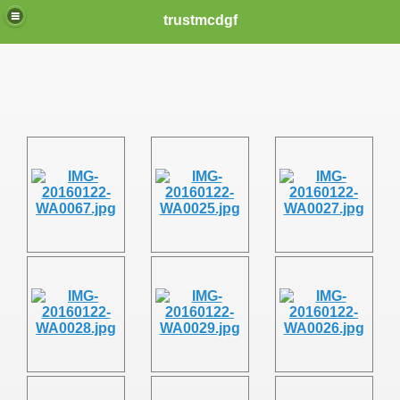
trustmcdgf
ER IN NOT