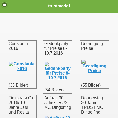
trustmcdgf
Constanta
Gedenkparty
Beerdigung
2016
für Preise 8-
Preise
10.7 2016
ER IN NOT
(33 Bilder)
(55 Bilder)
(54 Bilder)
Timisoara Okt.
Aufbau 30
Donnerstag,
2016/ 10
Jahre TRUST
30 Jahre
Jahre Jasi
MC Dingolfing
TRUST MC
und Resita
Dingolfing